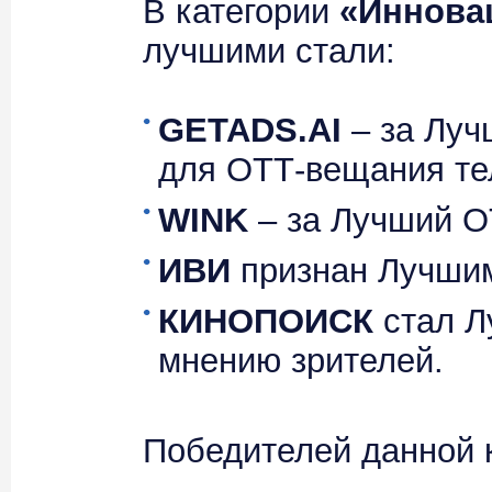
В категории
«Иннова
лучшими стали:
GETADS.AI
– за Луч
для ОТТ-вещания те
WINK
– за Лучший О
ИВИ
признан Лучшим
КИНОПОИСК
стал Л
мнению зрителей.
Победителей данной 