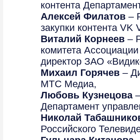
контента Департаме
Алексей Филатов
– 
закупки контента VK V
Виталий Корнеев
– Р
комитета Ассоциаци
директор ЗАО «Видик
Михаил Горячев
– Ди
МТС Медиа,
Любовь Кузнецова
–
Департамент управл
Николай Табашнико
Российского Телевид