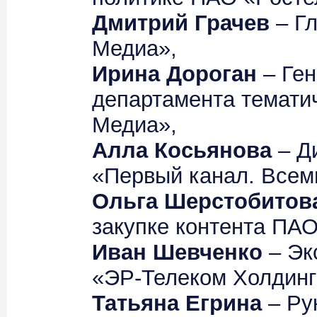
Дмитрий Грачев
– Г
Медиа»,
Ирина Дороган
– Ге
департамента темати
Медиа»,
Алла Косьянова
– Д
«Первый канал. Всем
Ольга Шерстобитов
закупке контента ПА
Иван Шевченко
– Эк
«ЭР-Телеком Холдинг
Татьяна Егрина
– Ру