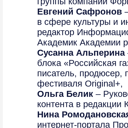
группы компаний Фор
Евгений Сафронов
–
в сфере культуры и и
редактор Информацион
Академик Академии р
Сусанна Альперина
блока «Российская га
писатель, продюсер,
фестиваля Original+,
Ольга Белик
– Руков
контента в редакции 
Нина Ромодановска
интернет-портала Пр