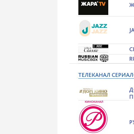
Ж
J
C
R
ТЕЛЕКАНАЛ СЕРИА
Д
П
Р