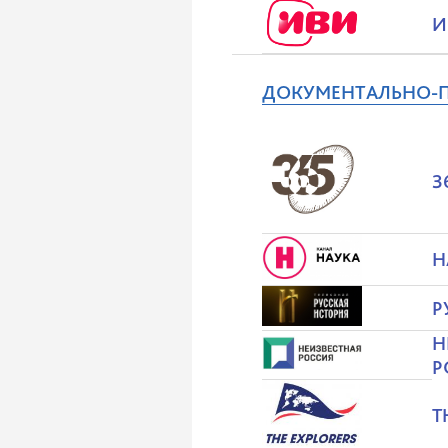
И
ДОКУМЕНТАЛЬНО-П
3
Н
Р
Н
Р
T